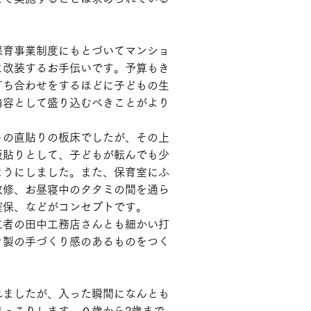
保育事業制度にもとづいてマンショ
に改装するお手伝いです。予算もき
打ち合わせをするほどに子どもの生
内容として盛り込むべきことがより
。
トの直貼りの板床でしたが、その上
板貼りとして、子どもが転んでも少
ようにしました。また、保育室にふ
改修、お昼寝中のタタミの間を通ら
確保、などがコンセプトです。
工者の田中工務店さんとも細かい打
Ｐ製の手づくり感のあるものをつく
れましたが、入った瞬間になんとも