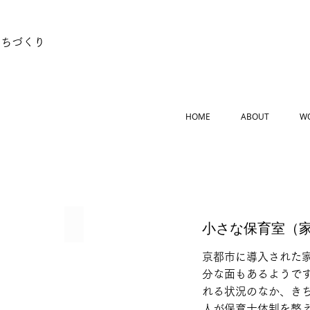
まちづくり
HOME
ABOUT
W
柵戸とロールスクリン
小さな保育室（
０
才
京都市に導入された
か
分な面もあるようで
ら
走
れる状況のなか、き
り
人が保育士体制を整