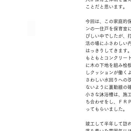
回
ことだと思います。
る
の
が
今回は、この家庭的
楽
ッチンです
おやつやでー
ンの一住戸を保育室
し
い
く
びしい中でしたが、
つ
て
活の場にふさわしい
も、
し
ゆ
はっきりしてきます
ょ
っ
う
もともとコンクリー
た
が
に木の下地を組み桧
り・
な
ほ
しクッションが働く
い
っ
2
さわしい水回りへの
こ
才
ないように裏動線の
り
ま
いくよー
と
小さな沐浴槽は、施
で
し
ち合わせをし、ＦＲ
同
た
じ
ってもらいました。
時
空
間
間。
が
竣工して半年して訪
ゆ
流
る