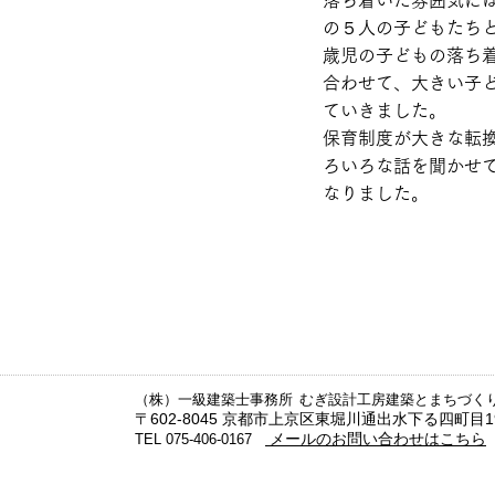
落ち着いた雰囲気に
れ
く
の５人の子どもたち
て
間
い
歳児の子どもの落ち
仕
ま
切
合わせて、大きい子
す。
る
ていきました。
柵
保育制度が大きな転
戸
が
ろいろな話を聞かせ
必
なりました。
要
で
す。
お
休
み
タ
イ
ム
の
（株）一級建築士事務所 むぎ設計工房建築とまちづく
ず
〒602-8045 京都市上京区東堀川通出水下る四町目1
れ
メールのお問い合わせはこちら
TEL 075-406-0167
も
あ