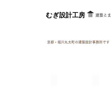
むぎ設計工房
​建築と
京都・堀川丸太町の建築設計事務所です
ビフォーアフター
桧の床
間
も
取
と
り
も
の
と
大
は
き
コ