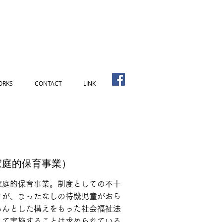
ORKS
CONTACT
LINK
家庭的保育事業）
家庭的保育事業。制度としての不十
すが、まったなしの待機児童がおら
ちんとした構えをもった社会福祉法
えて実施することは求められている