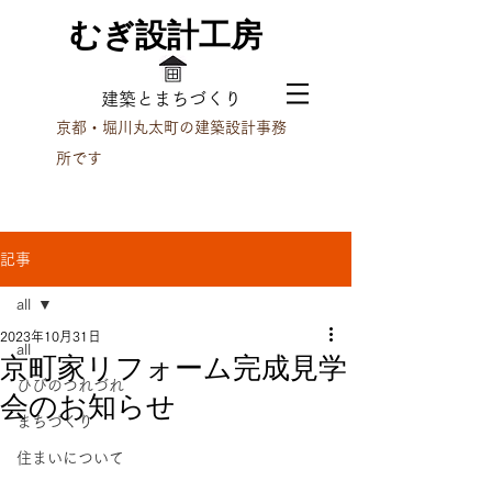
むぎ設計工房
​建築とまちづくり
京都・堀川丸太町の建築設計事務
所です
記事
all
2023年10月31日
all
京町家リフォーム完成見学
ひびのつれづれ
会のお知らせ
まちづくり
住まいについて